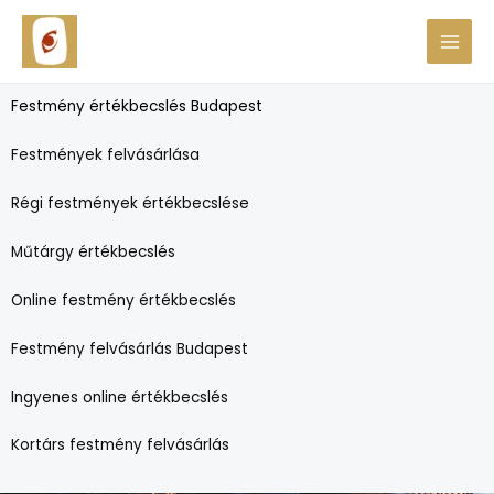
Skip
MAI
to
festmenyertekbecsles.hu
MEN
content
Festmény értékbecslés Budapest
Festmények felvásárlása
Régi festmények értékbecslése
Műtárgy értékbecslés
Online festmény értékbecslés
Festmény felvásárlás Budapest
Ingyenes online értékbecslés
Kortárs festmény felvásárlás