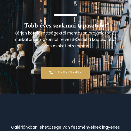
Több éves szakmai tapasztalat
Kérjen kötelezettségektől mentesen árajánlatot és
munkatársunk azonnal felveszi Önnel a kapcsolatot!
Hívjon minket bizalommal!
+36202797937
Galériánkban lehetősége van festményeinek ingyenes