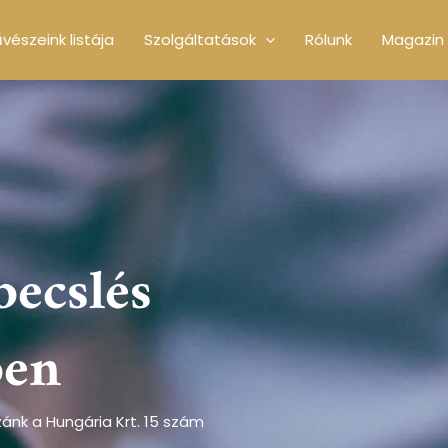
vészeink listája
Szolgáltatások
Rólunk
Magazin
becslés
ben
ánk a Hungária Krt. 15 szám