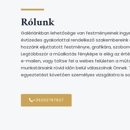
Rólunk
Galériánkban lehetősége van festményeinek ingy
évtizedes gyakorlattal rendelkező szakembereink
hozzánk eljuttatott festményre, grafikára, szobor
Legtöbbször a műalkotás fényképe is elég az érté
e-mailen, vagy töltse fel a webes felületen a műtár
munkatársaink rövid időn belül válaszolnak Önnek
egyeztetést követően személyes vizsgálatra is sor
+36202797937