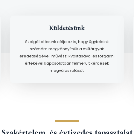
Küldetésünk
Szolgáltatásunk célja az is, hogy ügyfeleink
számára megkönnyítsük a műtárgyak
eredetiségével, művészi kvalitásával és forgalmi
értékével kapcsolatban felmerült kérdések
megválaszolását.
Szakértelem, és évtizedes tapasztalat