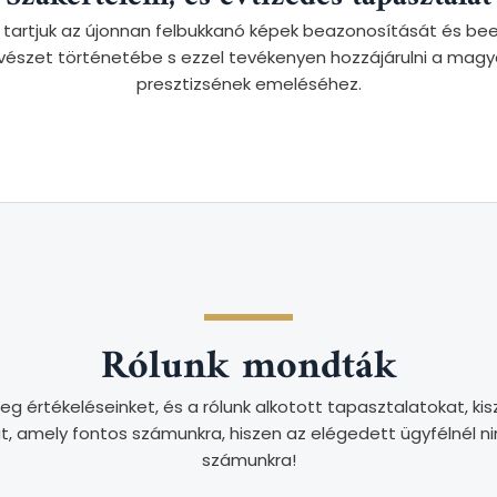
 tartjuk az újonnan felbukkanó képek beazonosítását és be
szet történetébe s ezzel tevékenyen hozzájárulni a magy
presztizsének emeléséhez.
Rólunk mondták
g értékeléseinket, és a rólunk alkotott tapasztalatokat, ki
t, amely fontos számunkra, hiszen az elégedett ügyfélnél n
számunkra!