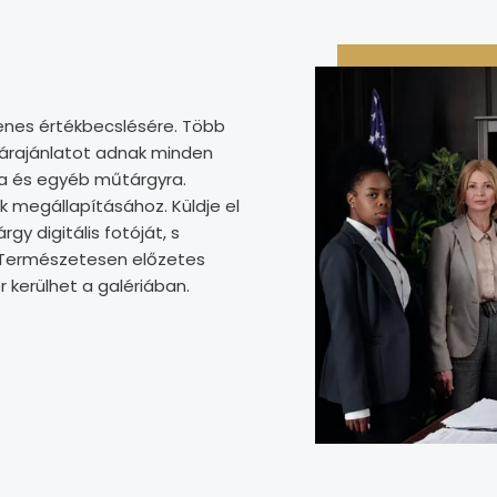
enes értékbecslésére. Több
 árajánlatot adnak minden
ra és egyéb műtárgyra.
k megállapításához. Küldje el
gy digitális fotóját, s
. Természetesen előzetes
 kerülhet a galériában.