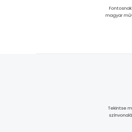
Fontosnak
magyar művé
Tekintse me
színvonalá