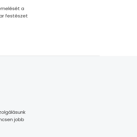
emelését a
ar festészet
szolgálásunk
incsen jobb